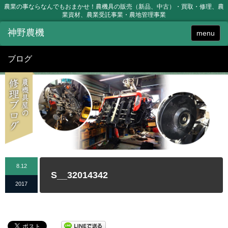
農業の事ならなんでもおまかせ！農機具の販売（新品、中古）・買取・修理、農
業資材、農業受託事業・農地管理事業
menu
ブログ
8.12
S__32014342
2017