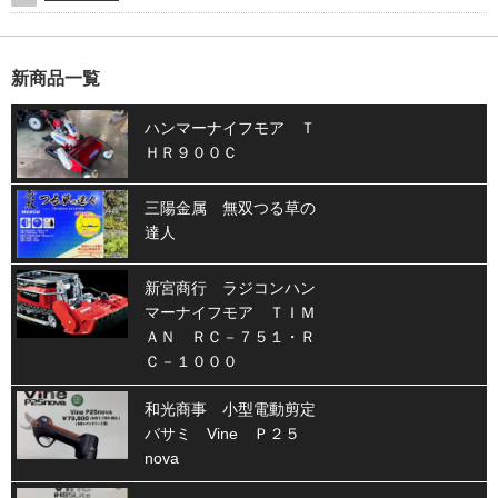
新商品一覧
ハンマーナイフモア Ｔ
ＨＲ９００Ｃ
三陽金属 無双つる草の
達人
新宮商行 ラジコンハン
マーナイフモア ＴＩＭ
ＡＮ ＲＣ－７５１・Ｒ
Ｃ－１０００
和光商事 小型電動剪定
バサミ Vine Ｐ２５
nova