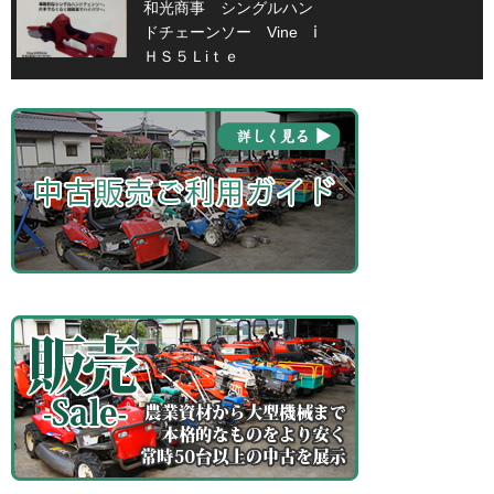
和光商事 シングルハン
ドチェーンソー Vine ⅰ
ＨＳ５Ｌiｔｅ