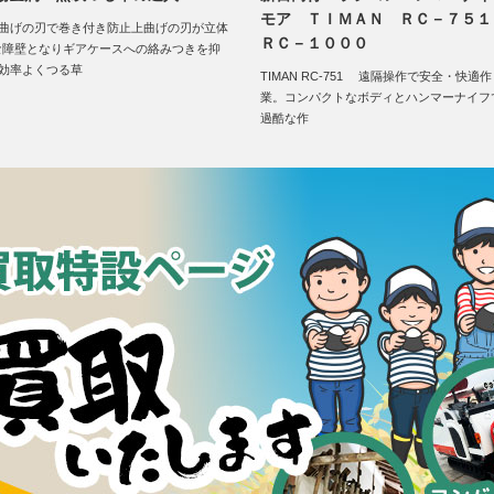
モア ＴＩＭＡＮ ＲＣ－７５１
上曲げの刃で巻き付き防止上曲げの刃が立体
ＲＣ－１０００
な障壁となりギアケースへの絡みつきを抑
■効率よくつる草
TIMAN RC-751 遠隔操作で安全・快適作
業。コンパクトなボディとハンマーナイフ
過酷な作