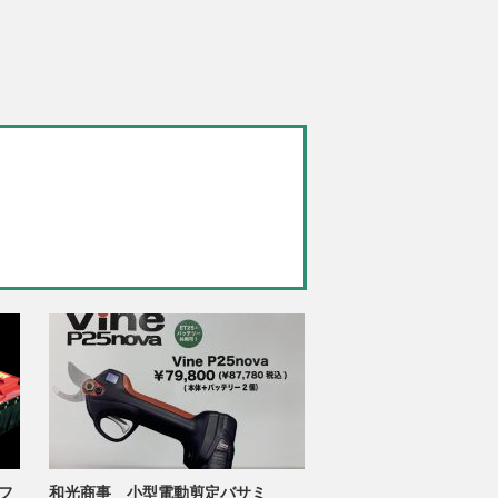
フ
和光商事 小型電動剪定バサミ