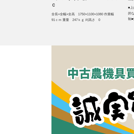
Ｃ
■
的
全長×全幅×全高 1750×1100×1080 作業幅
制
91ｃｍ 重量 247ｋｇ 刈高さ 0