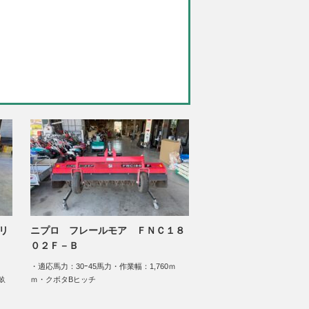
リ
ニプロ フレールモア ＦＮＣ１８
０２Ｆ－Ｂ
・適応馬力：30ｰ45馬力・作業幅：1,760ｍ
畝
ｍ・クボタBヒッチ