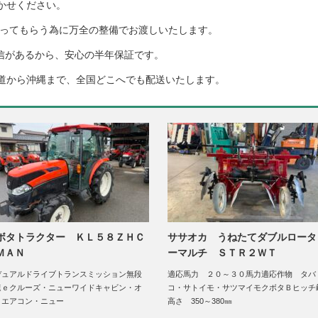
かせください。
ってもらう為に万全の整備でお渡しいたします。
信があるから、安心の半年保証です。
道から沖縄まで、全国どこへでも配送いたします。
ボタトラクター ＫＬ５８ＺＨＣ
ササオカ うねたてダブルロータ
ＭＡＮ
ーマルチ ＳＴＲ２ＷＴ
デュアルドライブトランスミッション無段
適応馬力 ２０～３０馬力適応作物 タバ
速ｅクルーズ・ニューワイドキャビン・オ
コ・サトイモ・サツマイモクボタＢヒッチ
トエアコン・ニュー
高さ 350～380㎜