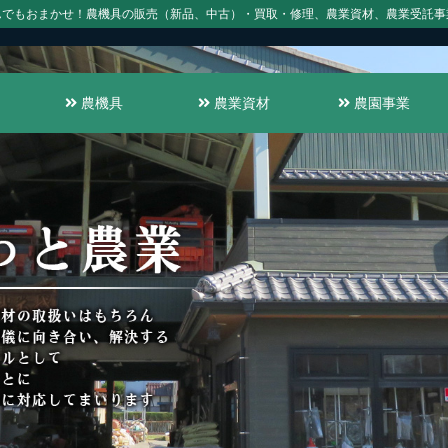
んでもおまかせ！農機具の販売（新品、中古）・買取・修理、農業資材、農業受託事
農機具
農業資材
農園事業