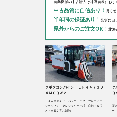
農業機械の中古購入は神野農機におま
中古品質に自信あり！
長く使
半年間の保証あり！
品質に自
県外からのご注文OK！
北海
クボタコンバイン ＥＲ４４７ＳＤ
ク
４ＭＳＱＷ２
Ｑ
・４条全面刈り・バックモニター付きエアコ
・
ンキャビン・グレンタンク仕様・自動こぎ深
変
さ・自動刈高さ制御
ー