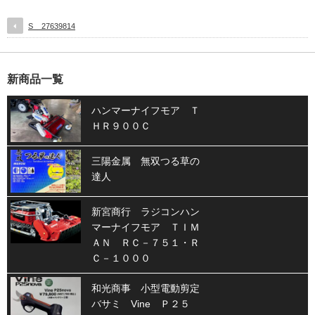
S__27639814
新商品一覧
ハンマーナイフモア Ｔ
ＨＲ９００Ｃ
三陽金属 無双つる草の
達人
新宮商行 ラジコンハン
マーナイフモア ＴＩＭ
ＡＮ ＲＣ－７５１・Ｒ
Ｃ－１０００
和光商事 小型電動剪定
バサミ Vine Ｐ２５