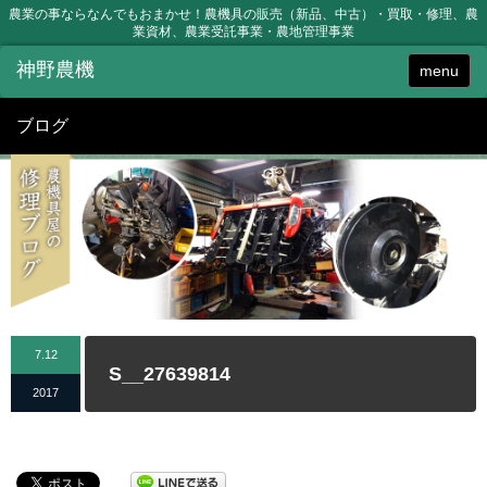
農業の事ならなんでもおまかせ！農機具の販売（新品、中古）・買取・修理、農
業資材、農業受託事業・農地管理事業
menu
ブログ
7.12
S__27639814
2017