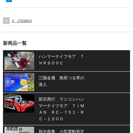
S__27639814
新商品一覧
ハンマーナイフモア Ｔ
ＨＲ９００Ｃ
三陽金属 無双つる草の
達人
新宮商行 ラジコンハン
マーナイフモア ＴＩＭ
ＡＮ ＲＣ－７５１・Ｒ
Ｃ－１０００
和光商事 小型電動剪定