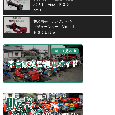
バサミ Vine Ｐ２５
nova
和光商事 シングルハン
ドチェーンソー Vine ⅰ
ＨＳ５Ｌiｔｅ