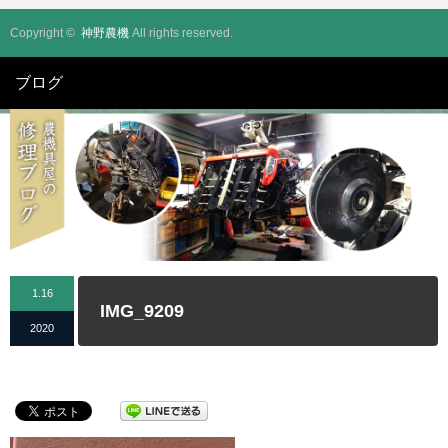
Copyright ©
神野農機
All rights reserved.
ブログ
1.16
IMG_9209
2020