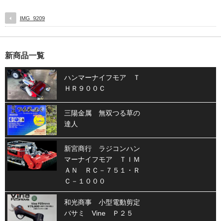
IMG_9209
新商品一覧
ハンマーナイフモア Ｔ
ＨＲ９００Ｃ
三陽金属 無双つる草の
達人
新宮商行 ラジコンハン
マーナイフモア ＴＩＭ
ＡＮ ＲＣ－７５１・Ｒ
Ｃ－１０００
和光商事 小型電動剪定
バサミ Vine Ｐ２５