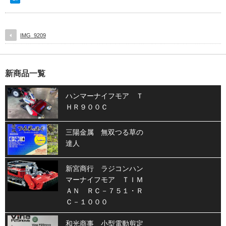
IMG_9209
新商品一覧
ハンマーナイフモア Ｔ
ＨＲ９００Ｃ
三陽金属 無双つる草の
達人
新宮商行 ラジコンハン
マーナイフモア ＴＩＭ
ＡＮ ＲＣ－７５１・Ｒ
Ｃ－１０００
和光商事 小型電動剪定