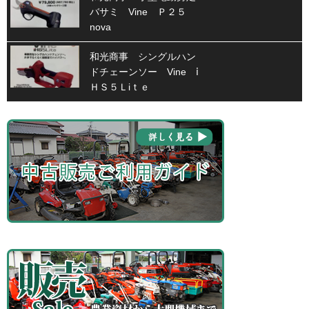
バサミ Vine Ｐ２５
nova
和光商事 シングルハン
ドチェーンソー Vine ⅰ
ＨＳ５Ｌiｔｅ