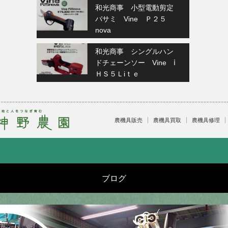
和光商事 小型電動剪定
バサミ Vine Ｐ２５
nova
和光商事 シングルハン
ドチェーンソー Vine ⅰ
ＨＳ５Ｌiｔｅ
農機具販売
農機具買取
農機具修理
ブログ