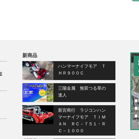
新商品
ハンマーナイフモア Ｔ
ＨＲ９００Ｃ
症
三陽金属 無双つる草の
達人
新宮商行 ラジコンハン
マーナイフモア ＴＩＭ
ＡＮ ＲＣ－７５１・Ｒ
Ｃ－１０００