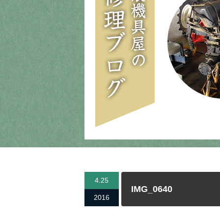
4.25
IMG_0640
2016