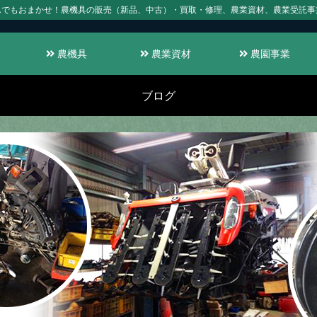
んでもおまかせ！農機具の販売（新品、中古）・買取・修理、農業資材、農業受託事
農機具
農業資材
農園事業
ブログ