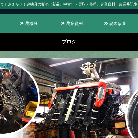
んでもおまかせ！農機具の販売（新品、中古）・買取・修理、農業資材、農業受託事
農機具
農業資材
農園事業
ブログ