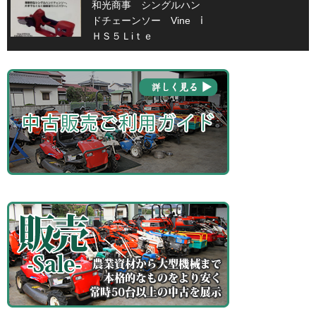
和光商事 シングルハン
ドチェーンソー Vine ⅰ
ＨＳ５Ｌiｔｅ