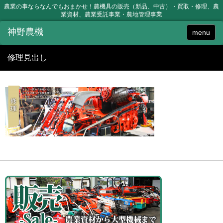
農業の事ならなんでもおまかせ！農機具の販売（新品、中古）・買取・修理、農
業資材、農業受託事業・農地管理事業
menu
修理見出し