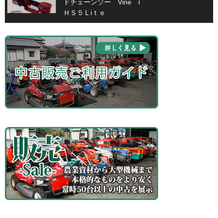
ドチェーンソー Vine ⅰ
ＨＳ５Ｌiｔｅ