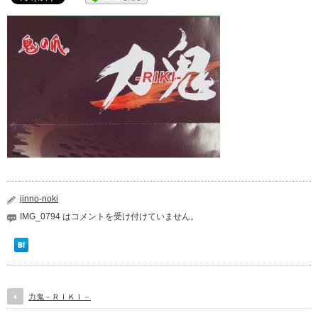
jinno-noki
IMG_0794 は
コメントを受け付けていません。
力鬼－ＲＩＫＩ－