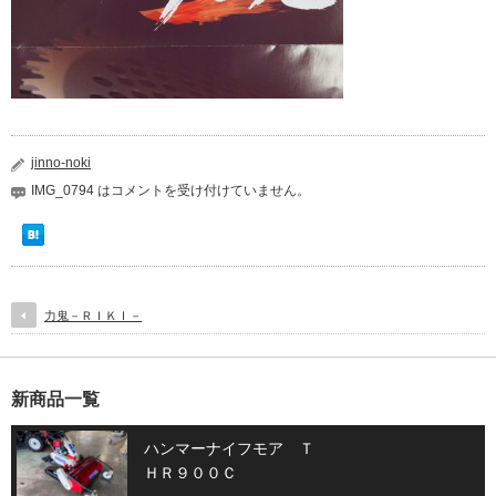
jinno-noki
IMG_0794 は
コメントを受け付けていません。
力鬼－ＲＩＫＩ－
新商品一覧
ハンマーナイフモア Ｔ
ＨＲ９００Ｃ