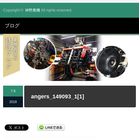
Copyright ©
神野農機
All rights reserved.
ブログ
7.6
angers_149093_1[1]
2018