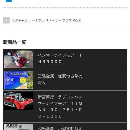
ラダキャン ポータブル リペーラー プラス R-100
新商品一覧
ハンマーナイフモア Ｔ
ＨＲ９００Ｃ
三陽金属 無双つる草の
達人
新宮商行 ラジコンハン
マーナイフモア ＴＩＭ
ＡＮ ＲＣ－７５１・Ｒ
Ｃ－１０００
和光商事 小型電動剪定