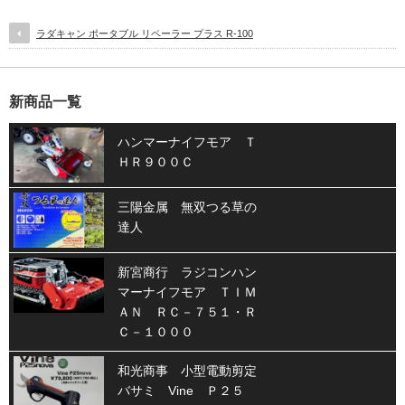
ラダキャン ポータブル リペーラー プラス R-100
新商品一覧
ハンマーナイフモア Ｔ
ＨＲ９００Ｃ
三陽金属 無双つる草の
達人
新宮商行 ラジコンハン
マーナイフモア ＴＩＭ
ＡＮ ＲＣ－７５１・Ｒ
Ｃ－１０００
和光商事 小型電動剪定
バサミ Vine Ｐ２５