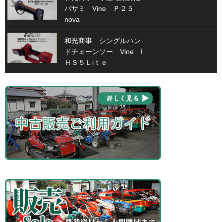
バサミ Vine Ｐ２５
nova
和光商事 シングルハン
ドチェーンソー Vine ⅰ
ＨＳ５Ｌiｔｅ