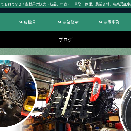
んでもおまかせ！農機具の販売（新品、中古）・買取・修理、農業資材、農業受託事
農機具
農業資材
農園事業
ブログ