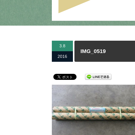
3.8
IMG_0519
2016