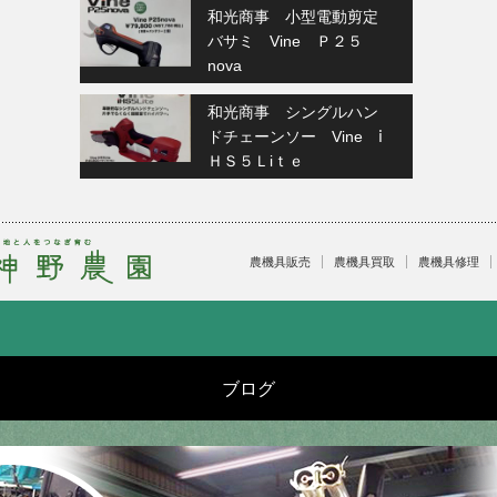
和光商事 小型電動剪定
バサミ Vine Ｐ２５
nova
和光商事 シングルハン
ドチェーンソー Vine ⅰ
ＨＳ５Ｌiｔｅ
農機具販売
農機具買取
農機具修理
ブログ