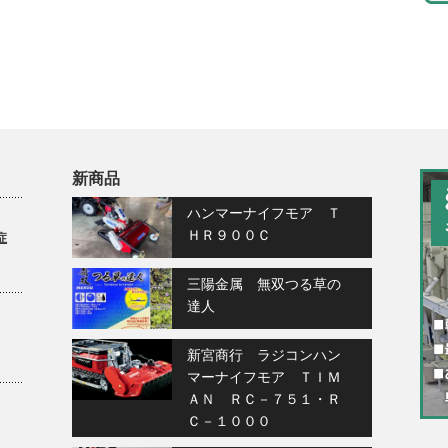
新商品
ハンマーナイフモア Ｔ
ＨＲ９００Ｃ
症
三陽金属 無双つる草の
達人
新宮商行 ラジコンハン
マーナイフモア ＴＩＭ
ＡＮ ＲＣ－７５１・Ｒ
Ｃ－１０００