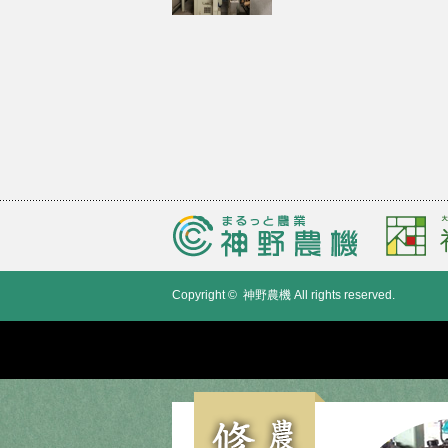
Copyright ©
神野農機
All rights reserved.