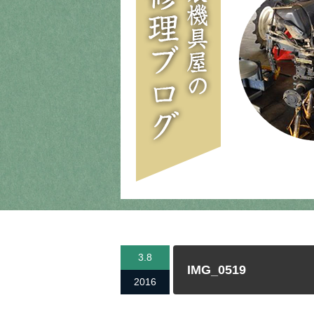
3.8
IMG_0519
2016