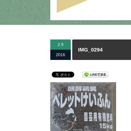
2.9
IMG_0294
2016