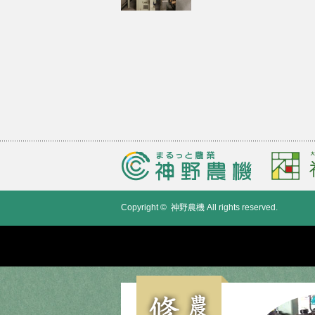
Copyright ©
神野農機
All rights reserved.