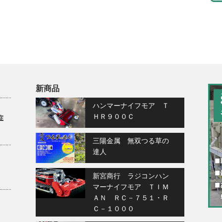
新商品
ハンマーナイフモア Ｔ
ＨＲ９００Ｃ
症
三陽金属 無双つる草の
達人
新宮商行 ラジコンハン
マーナイフモア ＴＩＭ
ＡＮ ＲＣ－７５１・Ｒ
Ｃ－１０００