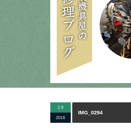
2.9
IMG_0294
2016