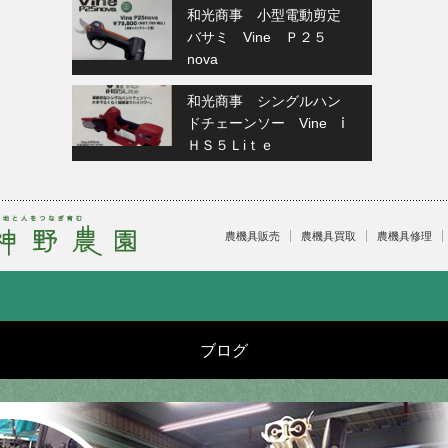
和光商事 小型電動剪定
バサミ Vine Ｐ２５
nova
和光商事 シングルハン
ドチェーンソー Vine ⅰ
ＨＳ５Ｌiｔｅ
農機具販売
農機具買取
農機具修理
ブログ