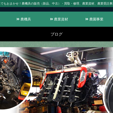
んでもおまかせ！農機具の販売（新品、中古）・買取・修理、農業資材、農業受託事
農機具
農業資材
農園事業
ブログ