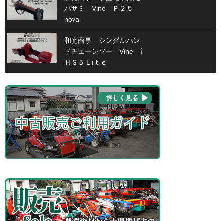
バサミ Vine Ｐ２５
nova
和光商事 シングルハン
ドチェーンソー Vine ⅰ
ＨＳ５Ｌiｔｅ