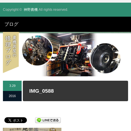
Copyright ©
神野農機
All rights reserved.
ブログ
3.29
IMG_0588
2016