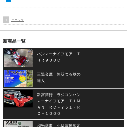
エポック
新商品一覧
ハンマーナイフモア Ｔ
ＨＲ９００Ｃ
三陽金属 無双つる草の
達人
新宮商行 ラジコンハン
マーナイフモア ＴＩＭ
ＡＮ ＲＣ－７５１・Ｒ
Ｃ－１０００
和光商事 小型電動剪定