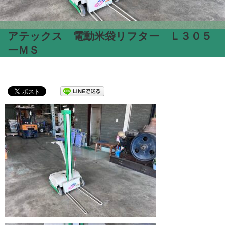
アテックス 電動米袋リフター Ｌ３０５
ーＭＳ