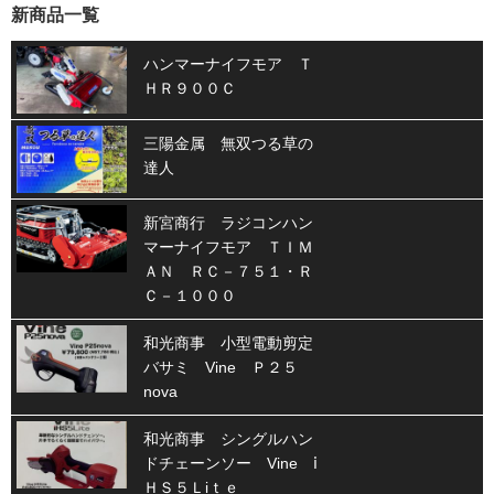
新商品一覧
ハンマーナイフモア Ｔ
ＨＲ９００Ｃ
三陽金属 無双つる草の
達人
新宮商行 ラジコンハン
マーナイフモア ＴＩＭ
ＡＮ ＲＣ－７５１・Ｒ
Ｃ－１０００
和光商事 小型電動剪定
バサミ Vine Ｐ２５
nova
和光商事 シングルハン
ドチェーンソー Vine ⅰ
ＨＳ５Ｌiｔｅ