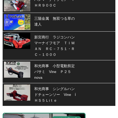
ＨＲ９００Ｃ
三陽金属 無双つる草の
達人
新宮商行 ラジコンハン
マーナイフモア ＴＩＭ
ＡＮ ＲＣ－７５１・Ｒ
Ｃ－１０００
和光商事 小型電動剪定
バサミ Vine Ｐ２５
nova
和光商事 シングルハン
ドチェーンソー Vine ⅰ
ＨＳ５Ｌiｔｅ