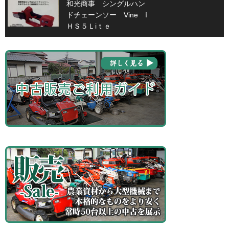
和光商事 シングルハン
ドチェーンソー Vine ⅰ
ＨＳ５Ｌiｔｅ