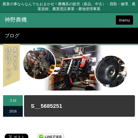
農業の事ならなんでもおまかせ！農機具の販売（新品、中古）・買取・修理、農
業資材、農業受託事業・農地管理事業
menu
ブログ
3.16
S__5685251
2016