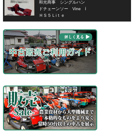
和光商事 シングルハン
ドチェーンソー Vine ⅰ
ＨＳ５Ｌiｔｅ