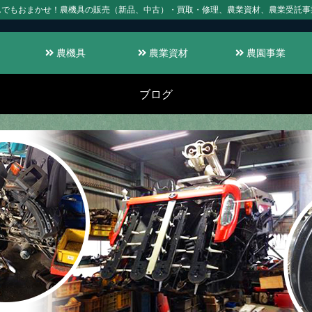
んでもおまかせ！農機具の販売（新品、中古）・買取・修理、農業資材、農業受託事
農機具
農業資材
農園事業
ブログ