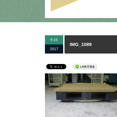
9.16
IMG_1089
2017