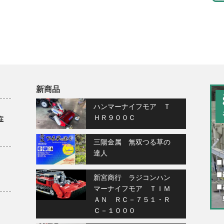
新商品
ハンマーナイフモア Ｔ
ＨＲ９００Ｃ
症
三陽金属 無双つる草の
達人
新宮商行 ラジコンハン
マーナイフモア ＴＩＭ
ＡＮ ＲＣ－７５１・Ｒ
Ｃ－１０００