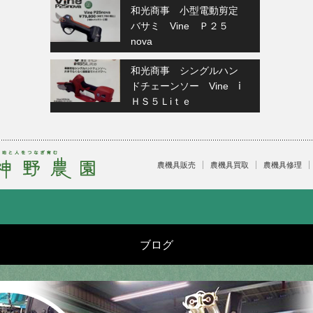
和光商事 小型電動剪定
バサミ Vine Ｐ２５
nova
和光商事 シングルハン
ドチェーンソー Vine ⅰ
ＨＳ５Ｌiｔｅ
農機具販売
農機具買取
農機具修理
ブログ