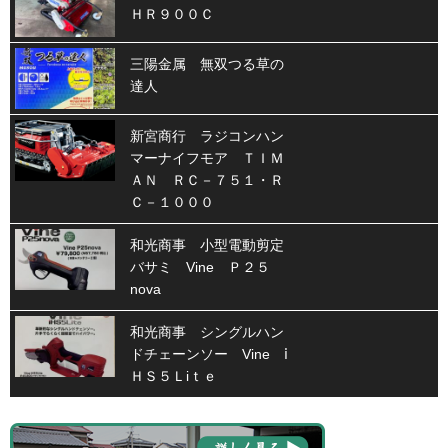
ＨＲ９００Ｃ
三陽金属 無双つる草の
達人
新宮商行 ラジコンハン
マーナイフモア ＴＩＭ
ＡＮ ＲＣ－７５１・Ｒ
Ｃ－１０００
和光商事 小型電動剪定
バサミ Vine Ｐ２５
nova
和光商事 シングルハン
ドチェーンソー Vine ⅰ
ＨＳ５Ｌiｔｅ