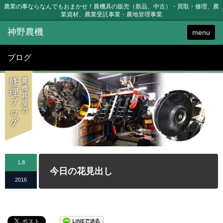
農業の事ならなんでもおまかせ！農機具の販売（新品、中古）・買取・修理、農
業資材、農業受託事業・農地管理事業
menu
ブログ
1.8
今日の花見出し
2016