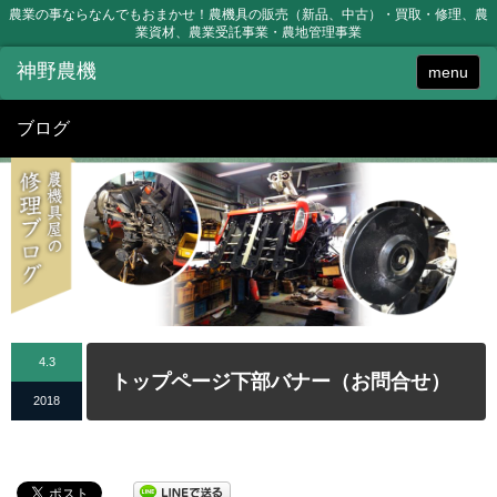
農業の事ならなんでもおまかせ！農機具の販売（新品、中古）・買取・修理、農
業資材、農業受託事業・農地管理事業
menu
ブログ
4.3
トップページ下部バナー（お問合せ）
2018