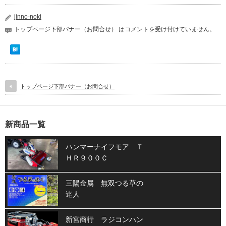
jinno-noki
トップページ下部バナー（お問合せ） は
コメントを受け付けていません。
トップページ下部バナー（お問合せ）
新商品一覧
ハンマーナイフモア Ｔ
ＨＲ９００Ｃ
三陽金属 無双つる草の
達人
新宮商行 ラジコンハン